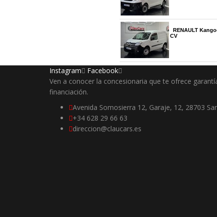
Instagram
Facebook
Ven a conocer la concesionaria que te ofrece garantía
financiación.
Avenida Somosierra 12, Garaje, 12, 28703 San
+34 628 29 66 63
direccion@claucars.es