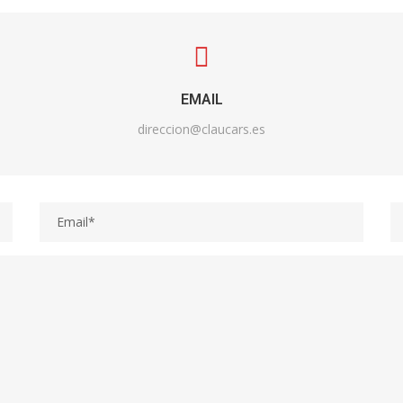
EMAIL
direccion@claucars.es