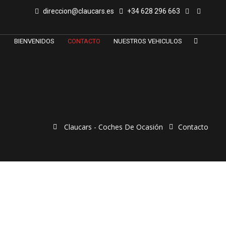
direccion@claucars.es
+34 628 296 663
BIENVENIDOS
CONTACTO
NUESTROS VEHICULOS
Claucars - Coches De Ocasión
Contacto