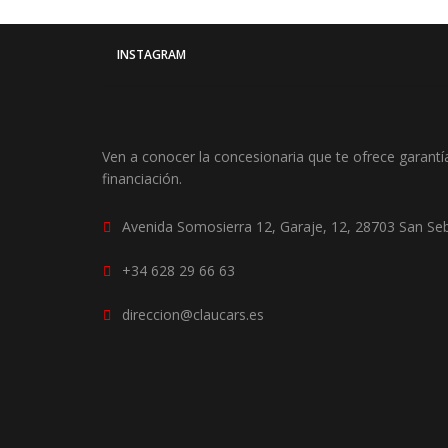
INSTAGRAM
Ven a conocer la concesionaria que te ofrece garantía
financiación.
Avenida Somosierra 12, Garaje, 12, 28703 San Seb
+34 628 29 66 63
direccion@claucars.es